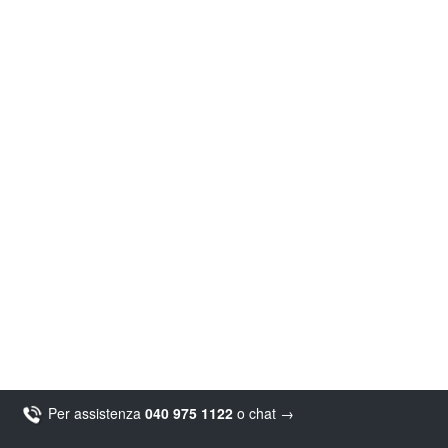
Per assistenza
040 975 1122
o
chat
→